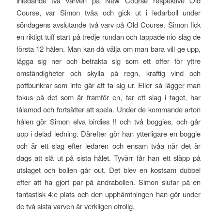
inledande två varven på New Course respektive Old
Course, var Simon tvåa och gick ut i ledarboll under
söndagens avslutande två varv på Old Course. Simon fick
en riktigt tuff start på tredje rundan och tappade nio slag de
första 12 hålen. Man kan då välja om man bara vill ge upp,
lägga sig ner och betrakta sig som ett offer för yttre
omständigheter och skylla på regn, kraftig vind och
pottbunkrar som inte går att ta sig ur. Eller så lägger man
fokus på det som är framför en, tar ett slag i taget, har
tålamod och fortsätter att spela. Under de kommande arton
hålen gör Simon elva birdies !! och två boggies, och går
upp i delad ledning. Därefter gör han ytterligare en boggie
och är ett slag efter ledaren och ensam tvåa när det är
dags att slå ut på sista hålet. Tyvärr får han ett släpp på
utslaget och bollen går out. Det blev en kostsam dubbel
efter att ha gjort par på andrabollen. Simon slutar på en
fantastisk 4:e plats och den upphämtningen han gör under
de två sista varven är verkligen otrolig.