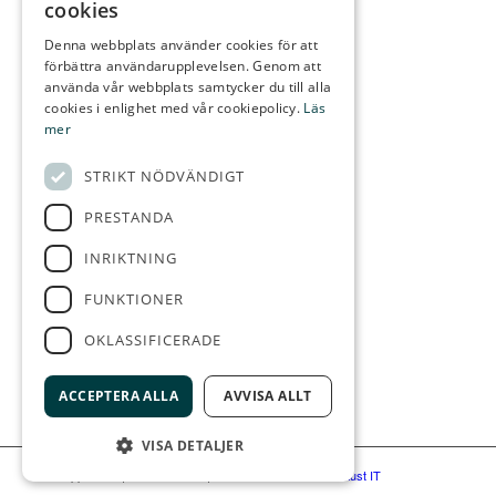
cookies
Denna webbplats använder cookies för att
förbättra användarupplevelsen. Genom att
använda vår webbplats samtycker du till alla
KONTAKTA OSS
cookies i enlighet med vår cookiepolicy.
Läs
Gräppås Golfbaneväg 60
mer
439 91 ONSALA
STRIKT NÖDVÄNDIGT
Telefon:
0300-28 555
E-post:
info@grappasgk.se
PRESTANDA
INRIKTNING
FUNKTIONER
FÖLJ OSS
OKLASSIFICERADE
ACCEPTERA ALLA
AVVISA ALLT
VISA DETALJER
© Gräppås GK
|
Administration
|
Hemsidan levereras av Kust IT