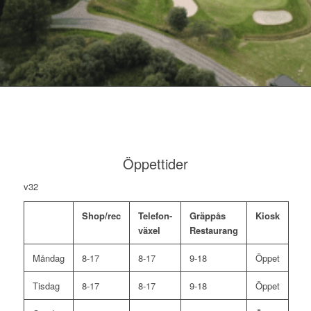
Öppettider
v32
Shop/rec
Telefon-
Gräppås
Kiosk
växel
Restaurang
Måndag
8-17
8-17
9-18
Öppet
Tisdag
8-17
8-17
9-18
Öppet