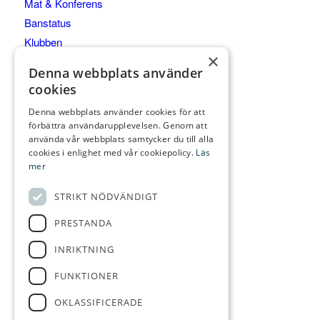
Mat & Konferens
Banstatus
Klubben
×
Junior & Elit
Denna webbplats använder
Kommittéer
cookies
Denna webbplats använder cookies för att
förbättra användarupplevelsen. Genom att
använda vår webbplats samtycker du till alla
KONTAKTA OSS
cookies i enlighet med vår cookiepolicy.
Läs
mer
Gräppås Golfbaneväg 60
439 91 ONSALA
STRIKT NÖDVÄNDIGT
Telefon:
0300-28 555
PRESTANDA
E-post:
info@grappasgk.se
INRIKTNING
FUNKTIONER
OKLASSIFICERADE
FÖLJ OSS