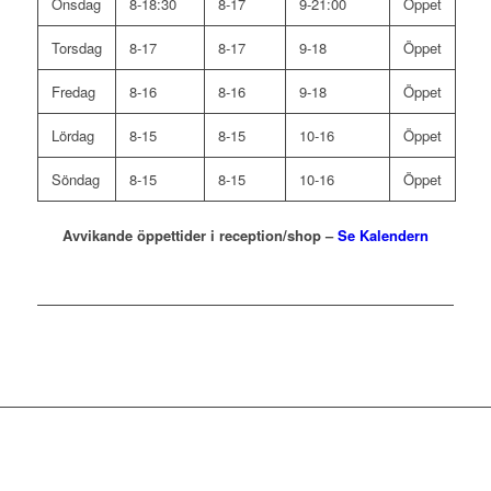
Onsdag
8-18:30
8-17
9-21:00
Öppet
Torsdag
8-17
8-17
9-18
Öppet
Fredag
8-16
8-16
9-18
Öppet
Lördag
8-15
8-15
10-16
Öppet
Söndag
8-15
8-15
10-16
Öppet
Avvikande öppettider i reception/shop –
Se Kalendern