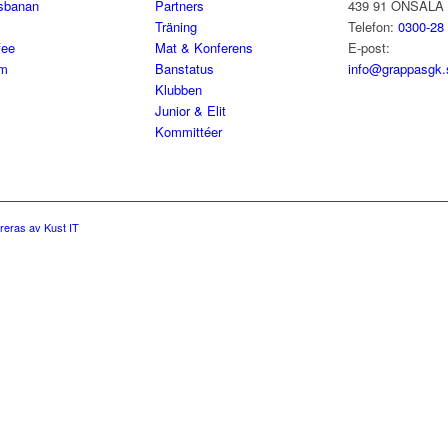
lsbanan
Partners
439 91 ONSALA
Träning
Telefon:
0300-28
fee
Mat & Konferens
E-post:
em
Banstatus
info@grappasgk.
Klubben
Junior & Elit
Kommittéer
reras av Kust IT