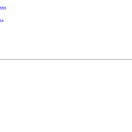
 555
se