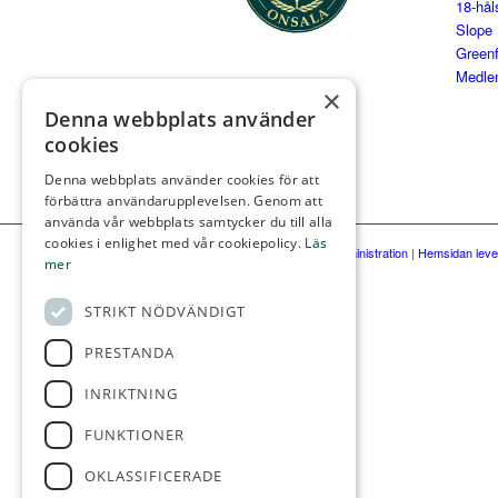
18-hå
Slope
Green
Medl
×
Denna webbplats använder
cookies
Denna webbplats använder cookies för att
förbättra användarupplevelsen. Genom att
använda vår webbplats samtycker du till alla
cookies i enlighet med vår cookiepolicy.
Läs
© Gräppås GK
|
Administration
|
Hemsidan leve
mer
STRIKT NÖDVÄNDIGT
PRESTANDA
INRIKTNING
FUNKTIONER
OKLASSIFICERADE