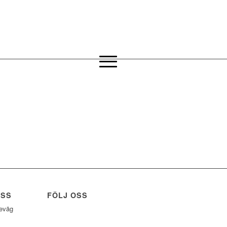
OSS
FÖLJ OSS
eväg