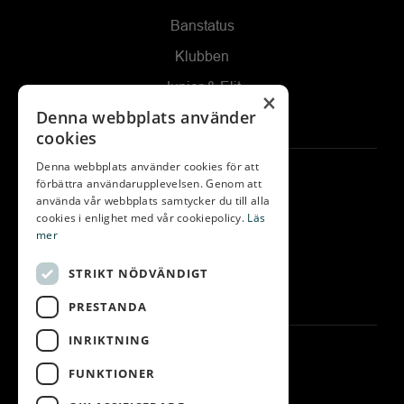
Banstatus
Klubben
Junior & Elit
×
Denna webbplats använder
Kommittéer
cookies
Denna webbplats använder cookies för att
Kontakta oss
förbättra användarupplevelsen. Genom att
använda vår webbplats samtycker du till alla
Gräppås Golfbaneväg 60
cookies i enlighet med vår cookiepolicy.
Läs
mer
439 91 ONSALA
Telefon:
0300-28 555
STRIKT NÖDVÄNDIGT
E-post:
info@grappasgk.se
PRESTANDA
INRIKTNING
Följ oss
FUNKTIONER