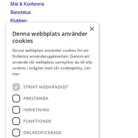
Mat & Konferens
Banstatus
Klubben
×
Junior & Elit
Denna webbplats använder
Kommittéer
cookies
Denna webbplats använder cookies för att
förbättra användarupplevelsen. Genom att
använda vår webbplats samtycker du till alla
KONTAKTA OSS
cookies i enlighet med vår cookiepolicy.
Läs
mer
Gräppås Golfbaneväg 60
439 91 ONSALA
STRIKT NÖDVÄNDIGT
Telefon:
0300-28 555
PRESTANDA
E-post:
info@grappasgk.se
INRIKTNING
FUNKTIONER
FÖLJ OSS
OKLASSIFICERADE