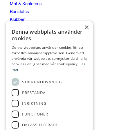
Mat & Konferens
Banstatus
Klubben
×
Junior & Elit
Denna webbplats använder
Kommittéer
cookies
Denna webbplats använder cookies för att
förbättra användarupplevelsen. Genom att
använda vår webbplats samtycker du till alla
KONTAKTA OSS
cookies i enlighet med vår cookiepolicy.
Läs
mer
Gräppås Golfbaneväg 60
439 91 ONSALA
STRIKT NÖDVÄNDIGT
Telefon:
0300-28 555
PRESTANDA
E-post:
info@grappasgk.se
INRIKTNING
FUNKTIONER
FÖLJ OSS
OKLASSIFICERADE