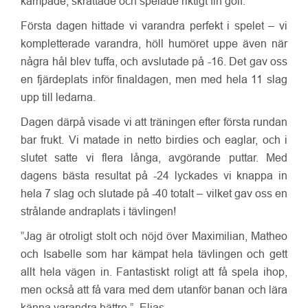
kämpade, skrattade och spelade riktigt fin golf.
Första dagen hittade vi varandra perfekt i spelet – vi
kompletterade varandra, höll humöret uppe även när
några hål blev tuffa, och avslutade på -16. Det gav oss
en fjärdeplats inför finaldagen, men med hela 11 slag
upp till ledarna.
Dagen därpå visade vi att träningen efter första rundan
bar frukt. Vi matade in netto birdies och eaglar, och i
slutet satte vi flera långa, avgörande puttar. Med
dagens bästa resultat på -24 lyckades vi knappa in
hela 7 slag och slutade på -40 totalt – vilket gav oss en
strålande andraplats i tävlingen!
”Jag är otroligt stolt och nöjd över Maximilian, Matheo
och Isabelle som har kämpat hela tävlingen och gett
allt hela vägen in. Fantastiskt roligt att få spela ihop,
men också att få vara med dem utanför banan och lära
känna varandra bättre.” -Elias