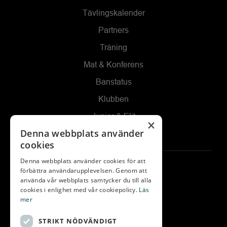
Tävlingskalender
Partners
Träning
Mat & Konferens
Banstatus
Klubben
Junior & Elit
×
Denna webbplats använder
Kommittéer
cookies
Denna webbplats använder cookies för att
Kontakta oss
förbättra användarupplevelsen. Genom att
använda vår webbplats samtycker du till alla
Gräppås Golfbaneväg 60
cookies i enlighet med vår cookiepolicy.
Läs
mer
439 91 ONSALA
Telefon:
0300-28 555
STRIKT NÖDVÄNDIGT