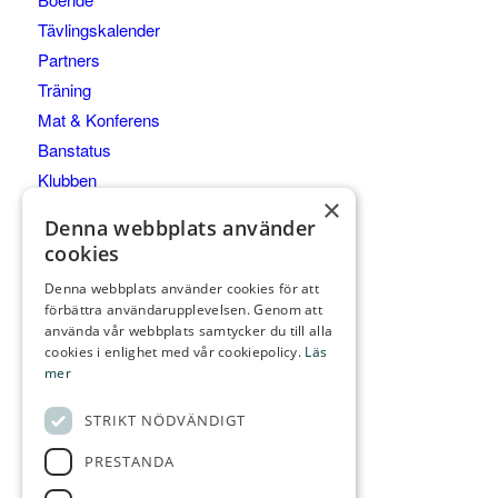
Tävlingskalender
Partners
Träning
Mat & Konferens
Banstatus
Klubben
×
Junior & Elit
Denna webbplats använder
Kommittéer
cookies
Denna webbplats använder cookies för att
förbättra användarupplevelsen. Genom att
använda vår webbplats samtycker du till alla
KONTAKTA OSS
cookies i enlighet med vår cookiepolicy.
Läs
mer
Gräppås Golfbaneväg 60
439 91 ONSALA
STRIKT NÖDVÄNDIGT
Telefon:
0300-28 555
PRESTANDA
E-post:
info@grappasgk.se