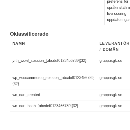
preferens för
språkinställni
live scoring-
uppdateringar
Oklassificerade
NAMN
LEVERANTÖR
/ DOMÄN
yith_wcwl_session_[abcdef0123456789]{32}
grappasgk.se
wp_woocommerce_session_[abcdef0123456789]
grappasgk.se
{32}
wc_cart_created
grappasgk.se
wc_cart_hash_[abcdef0123456789]{32}
grappasgk.se