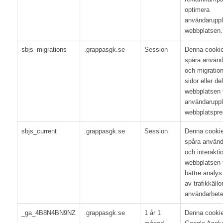
optimera
användaruppl
webbplatsen.
sbjs_migrations
.grappasgk.se
Session
Denna cookie
spåra använda
och migration
sidor eller de
webbplatsen f
användaruppl
webbplatspre
sbjs_current
.grappasgk.se
Session
Denna cookie
spåra använda
och interakti
webbplatsen f
bättre analys
av trafikkällo
användarbet
_ga_4B8N4BN9NZ
.grappasgk.se
1 år 1
Denna cooki