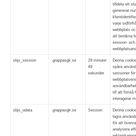
tilldela ett 
genererat n
klientidentifi
varje sidförf
webbplats oc
att beräkna b
session- och
webbplatsana
sbjs_session
.grappasgk.se
29 minuter
Denna cookie
49
spåra använda
sekunder
sessioner för 
webbplatsens
användbarhet,
till att först
interagerar 
sbjs_udata
.grappasgk.se
Session
Denna cookie
lagra använda
för att överv
analysera effe
reklamkampa