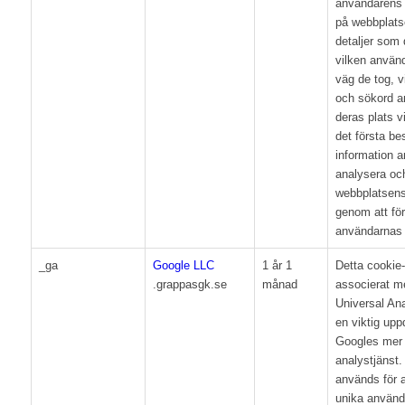
användarens 
på webbplats
detaljer som 
vilken använ
väg de tog, 
och sökord a
deras plats v
det första b
information a
analysera och
webbplatsens
genom att för
användarnas 
_ga
Google LLC
1 år 1
Detta cookie
.grappasgk.se
månad
associerat m
Universal Anal
en viktig upp
Googles mer 
analystjänst
används för a
unika använd