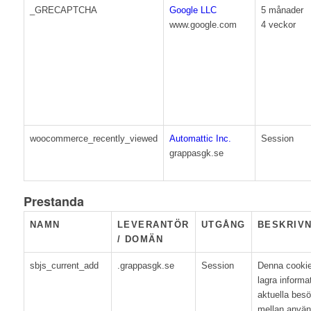
_GRECAPTCHA
Google LLC
5 månader
www.google.com
4 veckor
woocommerce_recently_viewed
Automattic Inc.
Session
grappasgk.se
Prestanda
NAMN
LEVERANTÖR
UTGÅNG
BESKRIV
/ DOMÄN
sbjs_current_add
.grappasgk.se
Session
Denna cookie
lagra informa
aktuella besök
mellan använ