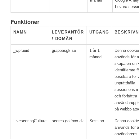
månad
Google Analyt
bevara sessio
Funktioner
NAMN
LEVERANTÖR
UTGÅNG
BESKRIVN
/ DOMÄN
_wpfuuid
grappasgk.se
1 år 1
Denna cookie
månad
används för a
skapa en uni
identifierare f
besökare för 
upprätthålla
sessionens in
och förbättra
användaruppl
på webbplats
LivescoringCulture
scores.golfbox.dk
Session
Denna cookie
används för at
användarens