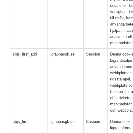
sessioner. De
vanligtvis de
till trafik, k
användarbete
hjälpa till at
analysera eff
marknadsföri
sbjs_first_add
.grappasgk.se
Session
Denna cookie
lagra detalje
användarens 
webbplatsen,
tidsstämpel, 
webbplats och 
trafiken, för
effektiviteten
marknadsför
och webbplats
sbjs_first
.grappasgk.se
Session
Denna cookie
lagra informa