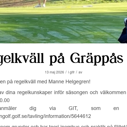
gelkväll på Gräppås
/
/
13 maj 2026
i
glfr
av
n på regelkväll med Manne Helgegren!
 dina regelkunskaper inför säsongen och välkommen
20.00
nmäler dig via GIT, som en täv
ingolf.golf.se/tavling/information/5644612
enom grunder och har teori inomhus och praktik på fältet