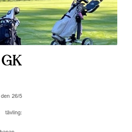
 GK
 den 26/5
ling:
/banan.