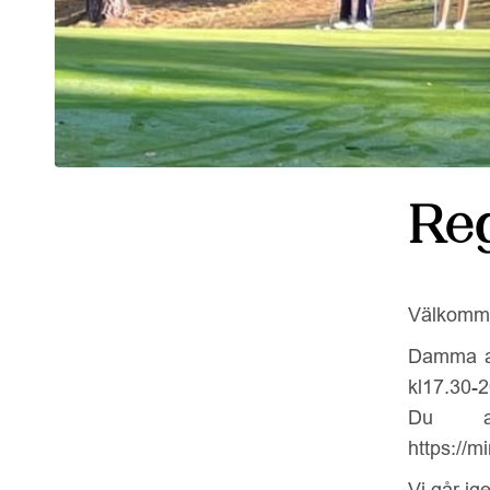
Re
Välkomme
Damma av
kl17.30-
Du a
https://m
Vi går ig